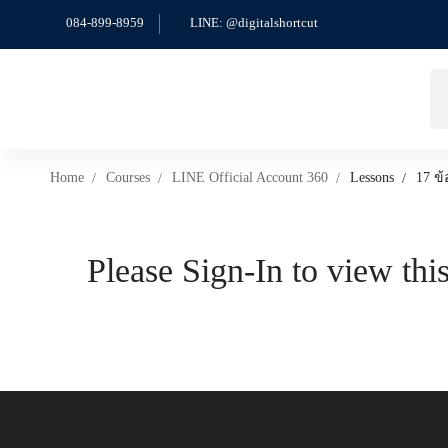
084-899-8959
LINE: @digitalshortcut
Sea
for
Home
Courses
LINE Official Account 360
Lessons
17 ข
Please Sign-In to view this