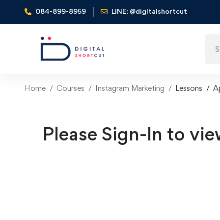
084-899-8959
LINE: @digitalshortcut
Sear
for:
Home
Courses
Instagram Marketing
Lessons
Ap
Please Sign-In to vie